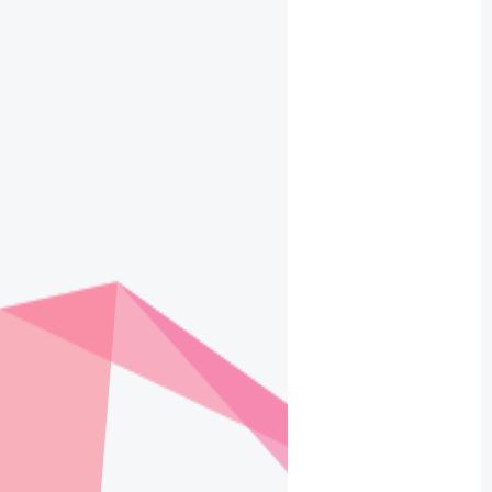
端项
目部
署时
的参
考教
程
vue插
槽的
两种
情况