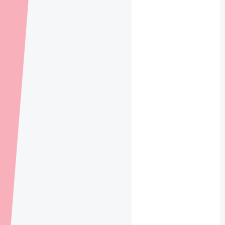
、路
由
在vue
中配
置
cesiu
m开发
环境
vue的
备忘