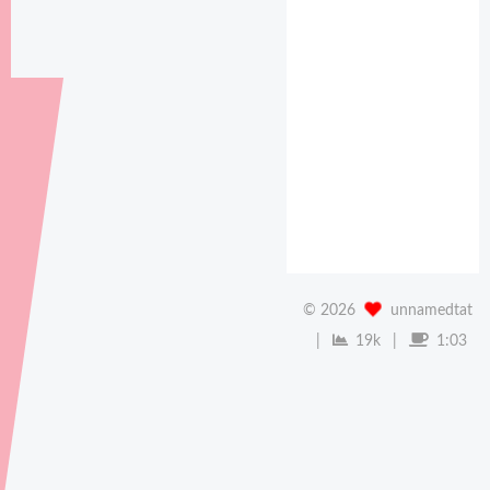
python
4
前端
16
生态
1
美化
1
论文写作
1
©
2026
unnamedtat
|
19k
|
1:03