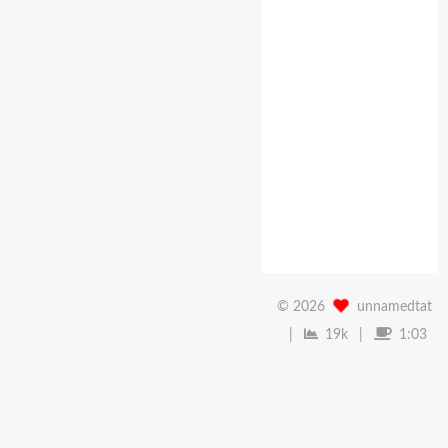
习中
遇到
的一
些问
题记
录
©
2026
unnamedtat
|
19k
|
1:03