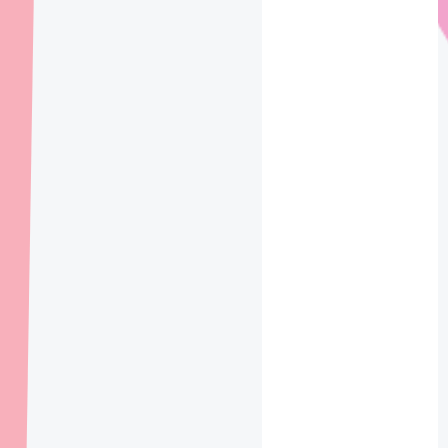
同祖先
（com
mon
ancesto
r）