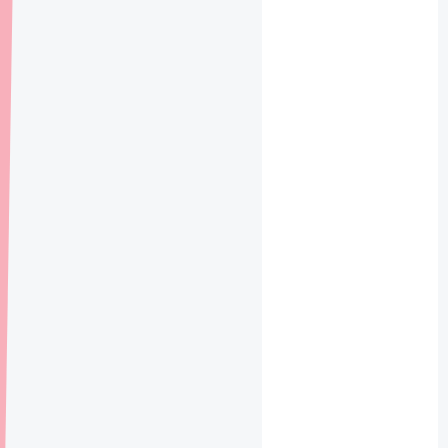
# git
# 代码规范
ateliner
记
更新
录
v0.2.0
前
后
端
项
目
部
署
时
的