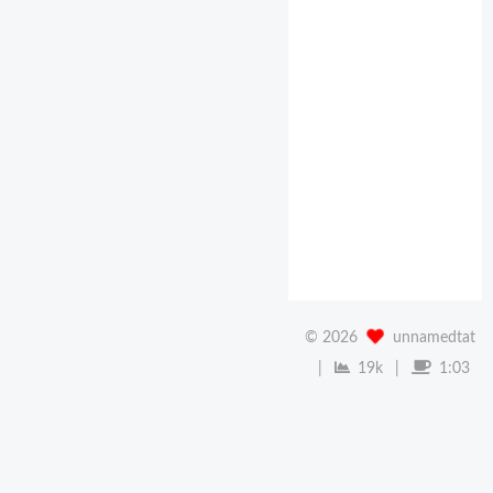
习中
遇到
的一
些问
题记
录
©
2026
unnamedtat
|
19k
|
1:03